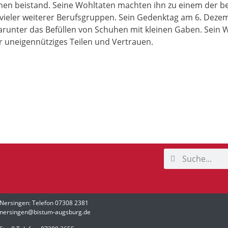
chen beistand. Seine Wohltaten machten ihn zu einem der be
d vieler weiterer Berufsgruppen. Sein Gedenktag am 6. Deze
arunter das Befüllen von Schuhen mit kleinen Gaben. Sein Wi
ür uneigennütziges Teilen und Vertrauen.
 Nersingen: Telefon 07308 2381
h.nersingen@bistum-augsburg.de