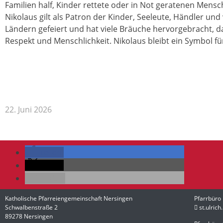
Familien half, Kinder rettete oder in Not geratenen Mens
Nikolaus gilt als Patron der Kinder, Seeleute, Händler un
Ländern gefeiert und hat viele Bräuche hervorgebracht, d
Respekt und Menschlichkeit. Nikolaus bleibt ein Symbol f
22. Juni 2026
teilen
teilen
E-Mail
Katholische Pfarreiengemeinschaft Nersingen
Pfarrbüro
Schwalbenstraße 2
st.ulric
89278 Nersingen