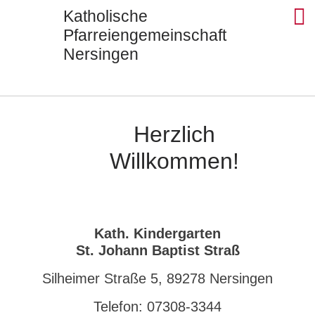
Katholische
Pfarreiengemeinschaft
Nersingen
Seels
St. Ul
St. J
St. Di
Kontak
Herzlich
Willkommen!
Kath. Kindergarten
St. Johann Baptist Straß
Silheimer Straße 5, 89278 Nersingen
Telefon: 07308-3344