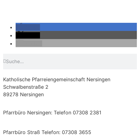
teilen
teilen
E-Mail
Katholische Pfarreiengemeinschaft Nersingen
Schwalbenstraße 2
89278 Nersingen
Pfarrbüro Nersingen: Telefon 07308 2381
st.ulrich.nersingen@bistum-augsburg.de
Pfarrbüro Straß Telefon: 07308 3655
st.johann.baptist.strass@bistum-augsburg.de