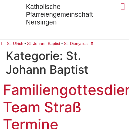
Katholische
Pfarreiengemeinschaft
Nersingen
Seels
St. Ul
St. J
St. Di
Kontak
St. Ulrich
•
St. Johann Baptist
•
St. Dionysius
Kategorie:
St.
Johann Baptist
Familiengottesdie
Team Straß
Termine