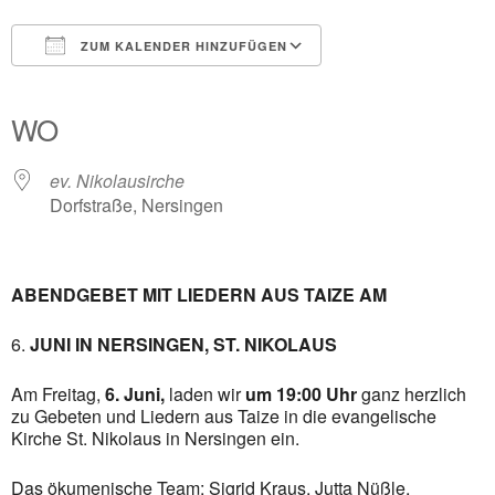
ZUM KALENDER HINZUFÜGEN
ICS herunterladen
Google Kalender
iCalendar
Office 365
Outlook Live
WO
ev. Nikolausirche
Dorfstraße, Nersingen
ABENDGEBET MIT LIEDERN AUS TAIZE AM
JUNI IN NERSINGEN, ST. NIKOLAUS
Am Freitag,
6. Juni,
laden wir
um 19:00 Uhr
ganz herzlich
zu Gebeten und Liedern aus Taize in die evangelische
Kirche St. Nikolaus in Nersingen ein.
Das ökumenische Team: Sigrid Kraus, Jutta Nüßle,