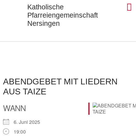
Katholische
Pfarreiengemeinschaft
Nersingen
Seels
St. Ul
St. J
St. Di
Kontak
ABENDGEBET MIT LIEDERN
AUS TAIZE
WANN
6. Juni 2025
19:00