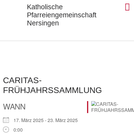
Katholische
Pfarreiengemeinschaft
Nersingen
Seels
St. Ul
St. J
St. Di
Kontak
CARITAS-
FRÜHJAHRSSAMMLUNG
WANN
17. März 2025 - 23. März 2025
0:00