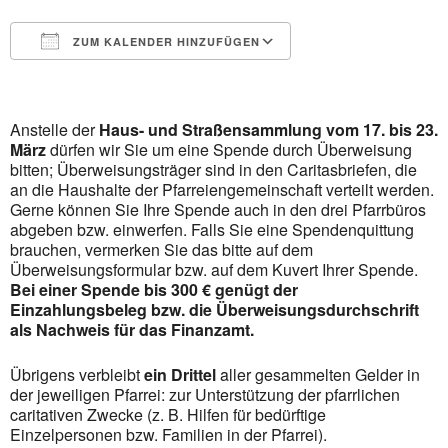
ZUM KALENDER HINZUFÜGEN
ICS herunterladen
Google Kalender
iCalendar
Office 365
Outlook Live
Anstelle der
Haus- und Straßensammlung
vom 17. bis 23.
März
dürfen wir Sie um eine Spende durch Überweisung
bitten; Überweisungsträger sind in den Caritasbriefen, die
an die Haushalte der Pfarreiengemeinschaft verteilt werden.
Gerne können Sie Ihre Spende auch in den drei Pfarrbüros
abgeben bzw. einwerfen. Falls Sie eine Spendenquittung
brauchen, vermerken Sie das bitte auf dem
Überweisungsformular bzw. auf dem Kuvert Ihrer Spende.
Bei einer Spende bis 300 € genügt der
Einzahlungsbeleg bzw. die Überweisungsdurchschrift
als Nachweis für das Finanzamt.
Übrigens verbleibt
ein Drittel
aller gesammelten Gelder in
der jeweiligen Pfarrei: zur Unterstützung der pfarrlichen
caritativen Zwecke (z. B. Hilfen für bedürftige
Einzelpersonen bzw. Familien in der Pfarrei).