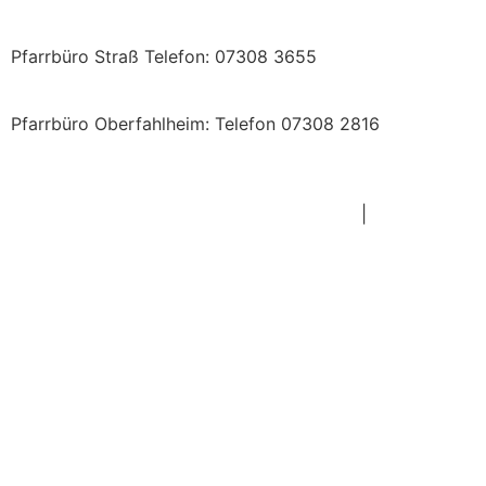
st.ulrich.nersingen@bistum-augsburg.de
Pfarrbüro Straß Telefon: 07308 3655
st.johann.baptist.strass@bistum-augsburg.de
Pfarrbüro Oberfahlheim: Telefon 07308 2816
st.dionysius.oberfahlheim@bistum-augsburg.de
Impressum
|
Datenschutz