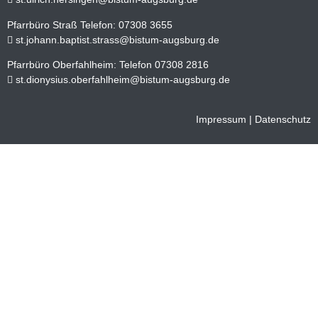
Pfarrbüro Straß Telefon: 07308 3655
st.johann.baptist.strass@bistum-augsburg.de
Pfarrbüro Oberfahlheim: Telefon 07308 2816
st.dionysius.oberfahlheim@bistum-augsburg.de
Impressum
|
Datenschutz