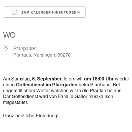
ZUM KALENDER HINZUFÜGEN
ICS herunterladen
Google Kalender
iCalendar
Office 365
Outlook Live
WO
Pfarrgarten
Pfarraus, Nersingen, 89278
Am Samstag,
6. September,
feiern wir
um 18:00 Uhr
wieder
einen
Gottesdienst im Pfarrgarten
beim Pfarrhaus. Bei
ungemütlichem Wetter weichen wir in die Pfarrkirche aus.
Der Gottesdienst wird von Familie Galler musikalisch
mitgestaltet.
Ganz herzliche Einladung!