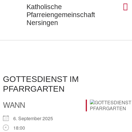
Katholische
Pfarreiengemeinschaft
Nersingen
Seels
St. Ul
St. J
St. Di
Kontak
GOTTESDIENST IM
PFARRGARTEN
WANN
6. September 2025
18:00