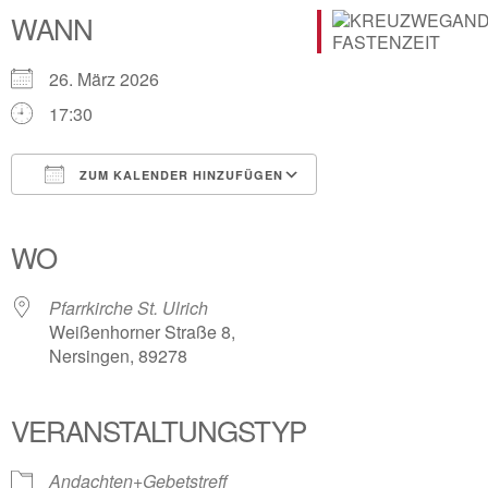
WANN
26. März 2026
17:30
ZUM KALENDER HINZUFÜGEN
ICS herunterladen
Google Kalender
iCalendar
Office 365
Outlook Live
WO
Pfarrkirche St. Ulrich
Weißenhorner Straße 8,
Nersingen, 89278
VERANSTALTUNGSTYP
Andachten+Gebetstreff