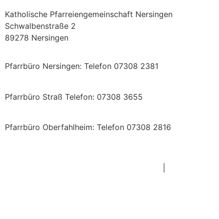
Katholische Pfarreiengemeinschaft Nersingen
Schwalbenstraße 2
89278 Nersingen
Pfarrbüro Nersingen: Telefon 07308 2381
st.ulrich.nersingen@bistum-augsburg.de
Pfarrbüro Straß Telefon: 07308 3655
st.johann.baptist.strass@bistum-augsburg.de
Pfarrbüro Oberfahlheim: Telefon 07308 2816
st.dionysius.oberfahlheim@bistum-augsburg.de
Impressum
|
Datenschutz