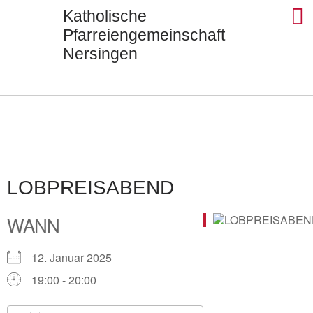
Katholische
Pfarreiengemeinschaft
Nersingen
Seels
St. Ul
St. J
St. Di
Kontak
LOBPREISABEND
WANN
12. Januar 2025
19:00 - 20:00