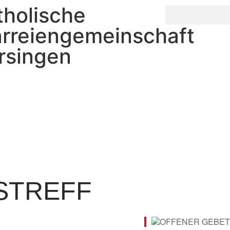
tholische
arreiengemeinschaft
rsingen
STREFF