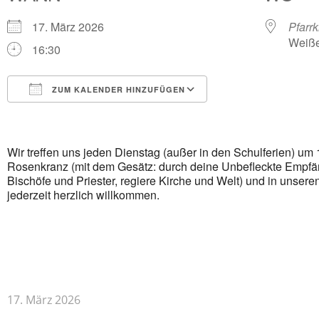
17. März 2026
Pfarrk
Weiße
16:30
ZUM KALENDER HINZUFÜGEN
ICS herunterladen
Google Kalender
iCalendar
Office 365
Outlook Live
Wir treffen uns jeden Dienstag (außer in den Schulferien) um 
Rosenkranz (mit dem Gesätz: durch deine Unbefleckte Empfängn
Bischöfe und Priester, regiere Kirche und Welt) und in unser
jederzeit herzlich willkommen.
17. März 2026