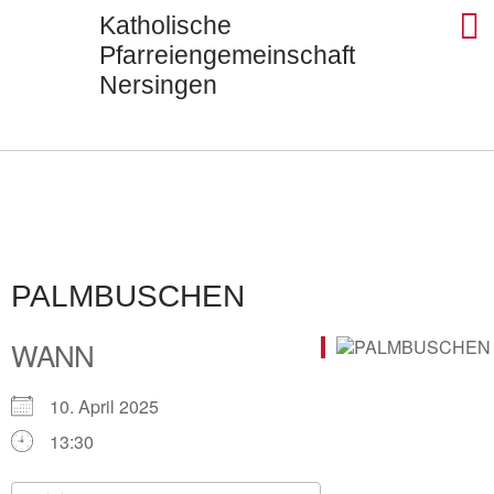
Katholische
Pfarreiengemeinschaft
Nersingen
Seels
St. Ul
St. J
St. Di
Kontak
PALMBUSCHEN
WANN
10. April 2025
13:30