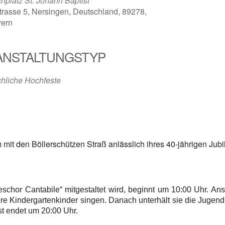
chplatz St. Johann Baptist
strasse 5, Nersingen, Deutschland, 89278,
ern
ANSTALTUNGSTYP
chliche Hochfeste
it den Böllerschützen Straß anlässlich ihres 40-jährigen Jubilä
chor Cantabile“ mitgestaltet wird, beginnt um 10:00 Uhr. Ans
e Kindergartenkinder singen. Danach unterhält sie die Jugen
st endet um 20:00 Uhr.