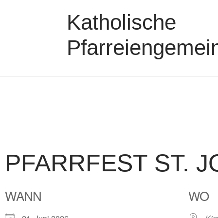
Katholische
Pfarreiengemei
PFARRFEST ST. J
WANN
WO