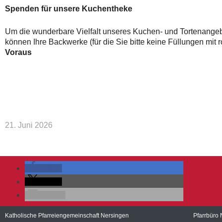
Spenden für unsere Kuchentheke
Um die wunderbare Vielfalt unseres Kuchen- und Tortenangebo
können Ihre Backwerke (für die Sie bitte keine Füllungen mi
Voraus
21. Juni 2026
teilen
teilen
E-Mail
Katholische Pfarreiengemeinschaft Nersingen
Pfarrbüro 