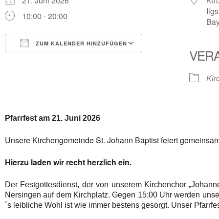
21. Juni 2026
Kir
Ilg
10:00 - 20:00
Bay
ZUM KALENDER HINZUFÜGEN
VER
ICS herunterladen
Google Kalender
iCalendar
Office 365
Outlook Live
Kir
Pfarrfest am 21. Juni 2026
Unsere Kirchengemeinde St. Johann Baptist feiert gemeinsam m
Hierzu laden wir recht herzlich ein.
Der Festgottesdienst, der von unserem Kirchenchor „Johannes
Nersingen auf dem Kirchplatz. Gegen 15:00 Uhr werden unser
´s leibliche Wohl ist wie immer bestens gesorgt. Unser Pfarrfe