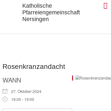
Katholische
Pfarreiengemeinschaft
Nersingen
Seels
St. Ul
St. J
St. Di
Kontak
Rosenkranzandacht
WANN
27. Oktober 2024
18:00 - 19:00