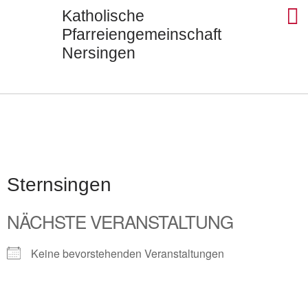
Katholische
Pfarreiengemeinschaft
Nersingen
Seels
St. Ul
St. J
St. Di
Kontak
Sternsingen
NÄCHSTE VERANSTALTUNG
Keine bevorstehenden Veranstaltungen