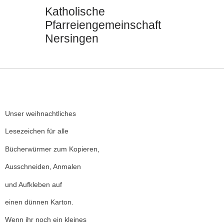
Katholische
Pfarreiengemeinschaft
Nersingen
Seels
St. Ul
St. J
St. Di
Kontak
Unser weihnachtliches
Lesezeichen für alle
Bücherwürmer zum Kopieren,
Ausschneiden, Anmalen
und Aufkleben auf
einen dünnen Karton.
Wenn ihr noch ein kleines