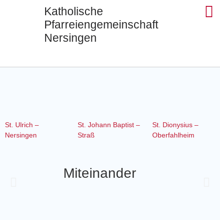
Katholische
Pfarreiengemeinschaft
Nersingen
Seels
St. Ul
St. J
St. Di
Kontak
St. Ulrich –
St. Johann Baptist –
St. Dionysius –
Nersingen
Straß
Oberfahlheim
Miteinander