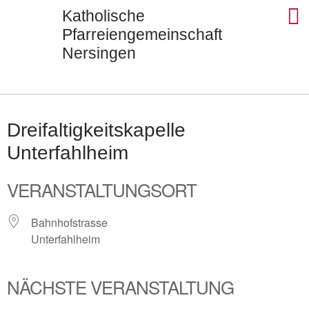
Katholische
Pfarreiengemeinschaft
Nersingen
Seels
St. Ul
St. J
St. Di
Kontak
Dreifaltigkeitskapelle
Unterfahlheim
VERANSTALTUNGSORT
Bahnhofstrasse
Unterfahlheim
NÄCHSTE VERANSTALTUNG