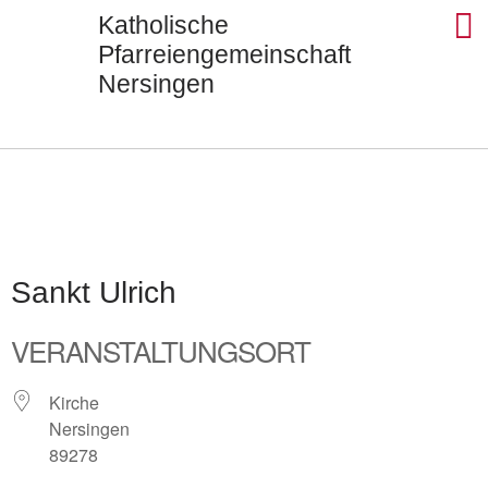
Katholische
Pfarreiengemeinschaft
Nersingen
Seels
St. Ul
St. J
St. Di
Kontak
Sankt Ulrich
VERANSTALTUNGSORT
Kirche
Nersingen
89278