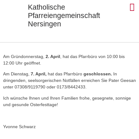
Katholische
Pfarreiengemeinschaft
Nersingen
Seels
St. Ul
St. J
St. Di
Kontak
Am Gründonnerstag,
2. April
, hat das Pfarrbüro von 10:00 bis
12:00 Uhr geöffnet.
Am Dienstag,
7. April,
hat das Pfarrbüro
geschlossen.
In
dringenden, seelsorgerischen Notfällen erreichen Sie Pater Geesan
unter 07308/9119790 oder 0173/8442433.
Ich wünsche Ihnen und Ihren Familien frohe, gesegnete, sonnige
und gesunde Osterfesttage!
Yvonne Schwarz