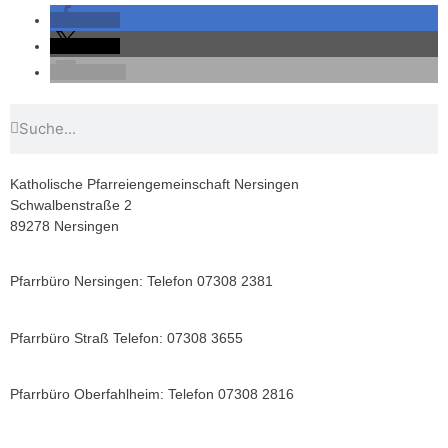
teilen
teilen
E-Mail
Katholische Pfarreiengemeinschaft Nersingen
Schwalbenstraße 2
89278 Nersingen
Pfarrbüro Nersingen: Telefon 07308 2381
st.ulrich.nersingen@bistum-augsburg.de
Pfarrbüro Straß Telefon: 07308 3655
st.johann.baptist.strass@bistum-augsburg.de
Pfarrbüro Oberfahlheim: Telefon 07308 2816
st.dionysius.oberfahlheim@bistum-augsburg.de