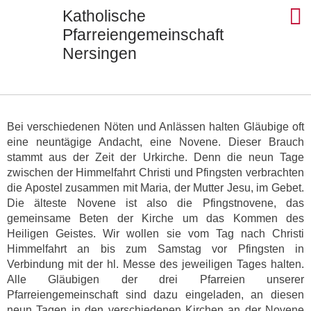
Katholische
Pfarreiengemeinschaft
Nersingen
Seels
St. Ul
St. J
St. Di
Kontak
Bei verschiedenen Nöten und Anlässen halten Gläubige oft
eine neuntägige Andacht, eine Novene. Dieser Brauch
stammt aus der Zeit der Urkirche. Denn die neun Tage
zwischen der Himmelfahrt Christi und Pfingsten verbrachten
die Apostel zusammen mit Maria, der Mutter Jesu, im Gebet.
Die älteste Novene ist also die Pfingstnovene, das
gemeinsame Beten der Kirche um das Kommen des
Heiligen Geistes. Wir wollen sie vom Tag nach Christi
Himmelfahrt an bis zum Samstag vor Pfingsten in
Verbindung mit der hl. Messe des jeweiligen Tages halten.
Alle Gläubigen der drei Pfarreien unserer
Pfarreiengemeinschaft sind dazu eingeladen, an diesen
neun Tagen in den verschiedenen Kirchen an der Novene