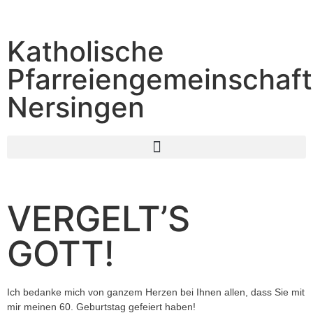
Katholische
Pfarreiengemeinschaft
Nersingen
VERGELT’S
GOTT!
Ich bedanke mich von ganzem Herzen bei Ihnen allen, dass Sie mit
mir meinen 60. Geburtstag gefeiert haben!