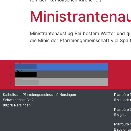
Ministrantena
Ministrantenausflug Bei bestem Wetter und gu
die Minis der Pfarreiengemeinschaft viel Spaß
teilen
teilen
E-Mail
Katholische Pfarreiengemeinschaft Nersingen
Pfarrbüro 
Schwalbenstraße 2
st.ulric
89278 Nersingen
Pfarrbüro 
st.johan
Pfarrbüro 
st.diony