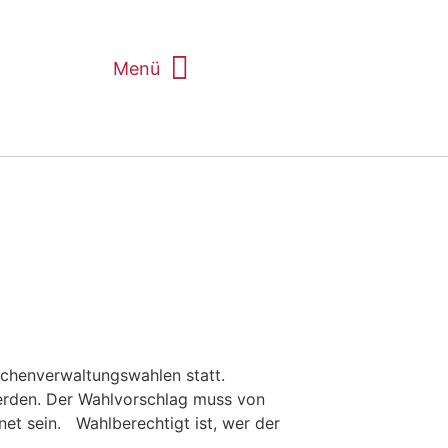
Seelsorge + Sakramente
Kontakte PG Nersingen
rchenverwaltungswahlen statt.
werden. Der Wahlvorschlag muss von
et sein. Wahlberechtigt ist, wer der