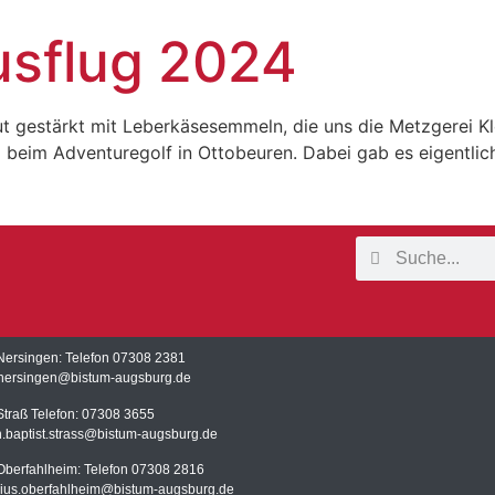
usflug 2024
t gestärkt mit Leberkäsesemmeln, die uns die Metzgerei Kle
 beim Adventuregolf in Ottobeuren. Dabei gab es eigentlich
Nersingen: Telefon 07308 2381
h.nersingen@bistum-augsburg.de
Straß Telefon: 07308 3655
n.baptist.strass@bistum-augsburg.de
Oberfahlheim: Telefon 07308 2816
sius.oberfahlheim@bistum-augsburg.de